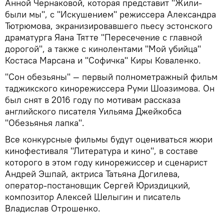
Анной Чернаковой, которая представит "Жили-
были мы", с "Искушением" режиссера Александра
Тютрюмова, экранизировавшего пьесу эстонского
драматурга Яана Тятте "Пересечение с главной
дорогой", а также с кинолентами "Мой убийца"
Костаса Марсана и "Софичка" Киры Коваленко.
"Сон обезьяны" — первый полнометражный фильм
таджикского кинорежиссера Руми Шоазимова. Он
был снят в 2016 году по мотивам рассказа
английского писателя Уильяма Джейкобса
"Обезьянья лапка".
Все конкурсные фильмы будут оцениваться жюри
кинофестиваля "Литература и кино", в составе
которого в этом году кинорежиссер и сценарист
Андрей Эшпай, актриса Татьяна Догилева,
оператор-постановщик Сергей Юриздицкий,
композитор Алексей Шелыгин и писатель
Владислав Отрошенко.