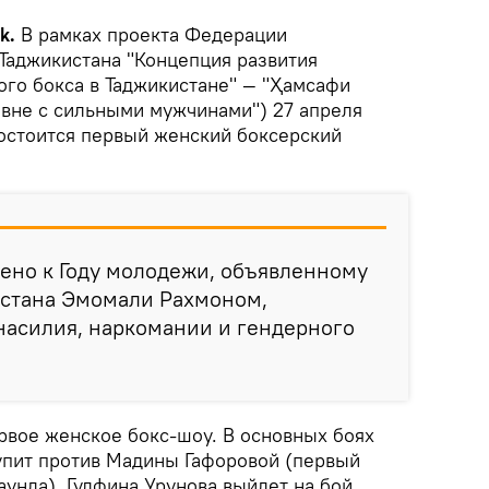
ik.
В рамках проекта Федерации
Таджикистана "Концепция развития
го бокса в Таджикистане" — "Ҳамсафи
авне с сильными мужчинами") 27 апреля
состоится первый женский боксерский
ено к Году молодежи, объявленному
стана Эмомали Рахмоном,
насилия, наркомании и гендерного
рвое женское бокс-шоу. В основных боях
упит против Мадины Гафоровой (первый
раунда), Гулфина Урунова выйдет на бой