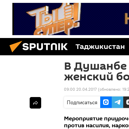
Таджикистан
В Душанбе
женский б
09:00 20.04.2017
(обновлено:
19:
Подписаться
Мероприятие приуроче
против насилия, нарк