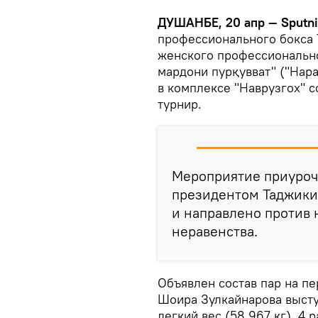
ДУШАНБЕ, 20 апр — Sputn
профессионального бокса 
женского профессионально
мардони пурқувват" ("Нар
в комплексе "Наврузгох" 
турнир.
Мероприятие приуроч
президентом Таджики
и направлено против 
неравенства.
Объявлен состав пар на пе
Шоира Зулкайнарова выст
легкий вес (58,967 кг), 4 