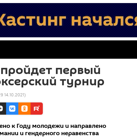
 пройдет первый
оксерский турнир
29 14.10.2021
)
но к Году молодежи и направлено
омании и гендерного неравенства