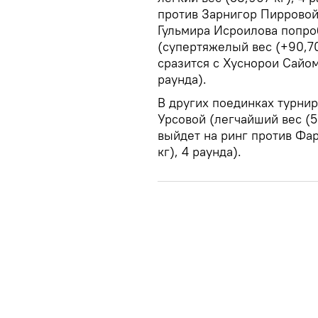
против Зарнигор Пирровой (
Гульмира Исроилова попро
(супертяжелый вес (+90,70
сразится с Хуснорои Сайом
раунда).
В других поединках турни
Урсовой (легчайший вес (53
выйдет на ринг против Фа
кг), 4 раунда).