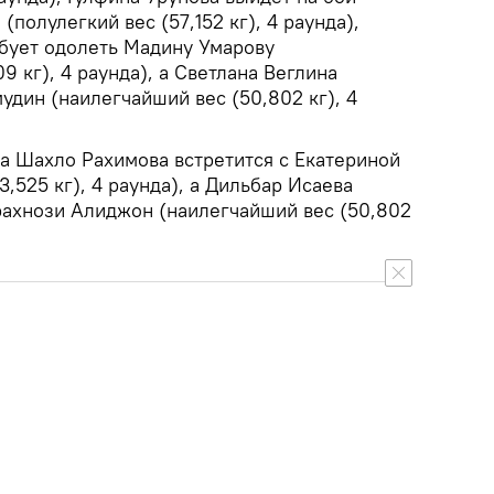
полулегкий вес (57,152 кг), 4 раунда),
бует одолеть Мадину Умарову
9 кг), 4 раунда), а Светлана Веглина
удин (наилегчайший вес (50,802 кг), 4
ра Шахло Рахимова встретится с Екатериной
,525 кг), 4 раунда), а Дильбар Исаева
рахнози Алиджон (наилегчайший вес (50,802