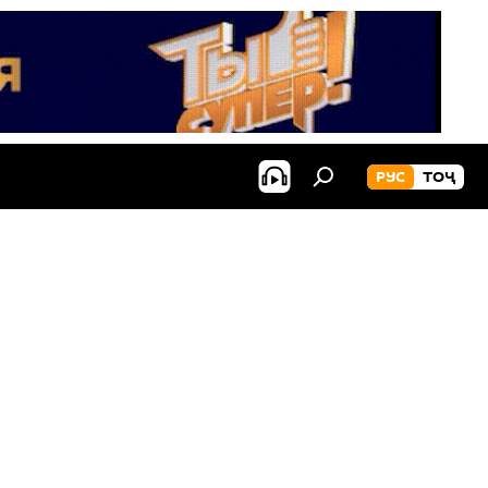
РУС
ТОҶ