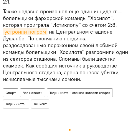
2:1.
Также недавно произошел еще один инцидент —
болельщики фархорской команды "Хосилот",
которая проиграла "Истиклолу" со счетом 2:8,
устроили погром
на Центральном стадионе
Душанбе. По окончанию поединка
раздосадованные поражением своей любимой
команды болельщики "Хосилота" разгромили один
из секторов стадиона. Сломаны были десятки
скамеек. Как сообщил источник в руководстве
Центрального стадиона, арена понесла убытки,
исчисляемые тысячами сомони.
Спорт
Все новости
Таджикистан: свежие новости спорта
Таджикистан
Ташкент