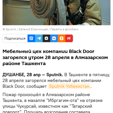
©
Sputnik
/ Евгений Епанчинцев
/
Перейти в фотобанк
Подписаться
Мебельный цех компании Black Door
загорелся утром 28 апреля в Алмазарском
районе Ташкента
ДУШАНБЕ, 28 апр — Sputnik.
В Ташкенте в пятницу,
28 апреля загорелся мебельный цех компании
Black Door, сообщает
Sputnik Узбекистан
.
Пожар произошёл в Алмазарском районе
Ташкента, в махалле "Ибргагим-ота" на отрезке
улицы Чукурсай, известном как "Татарский
поворот". Площадь возгорания составила