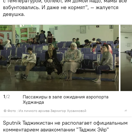
с температурой, болеют, им домой надо, мамы все
взбунтовались. И даже не кормят", — жалуется
девушка.
1
/2
Пассажиры в зале ожидания аэропорта
Худжанда
© Фото : Из личного архива Зарнигор Хусаиновой
Sputnik Таджикистан не располагает официальным
комментарием авиакомпании "Таджик Эйр"