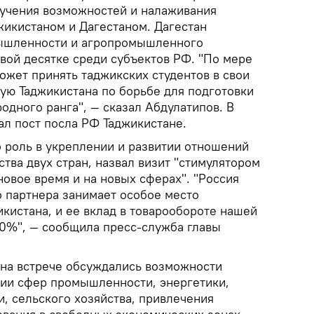
зучения возможностей и налаживания
жикистаном и Дагестаном. Дагестан
мышленности и агропромышленного
вой десятке среди субъектов РФ. "По мере
ожет принять таджикских студентов в свои
ую Таджикистана по борьбе для подготовки
дного ранга", — сказал Абдулатипов. В
ал пост посла РФ Таджикистане.
о роль в укреплении и развитии отношений
ства двух стран, назвал визит "стимулятором
новое время и на новых сферах". "Россия
о партнера занимает особое место
кистана, и ее вклад в товарообороте нашей
30%", — сообщила пресс-служба главы
на встрече обсуждались возможности
итии сфер промышленности, энергетики,
, сельского хозяйства, привлечения