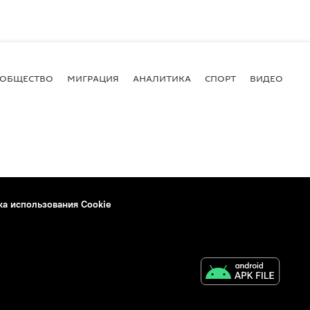
ОБЩЕСТВО
МИГРАЦИЯ
АНАЛИТИКА
СПОРТ
ВИДЕО
И
ка использования Cookie