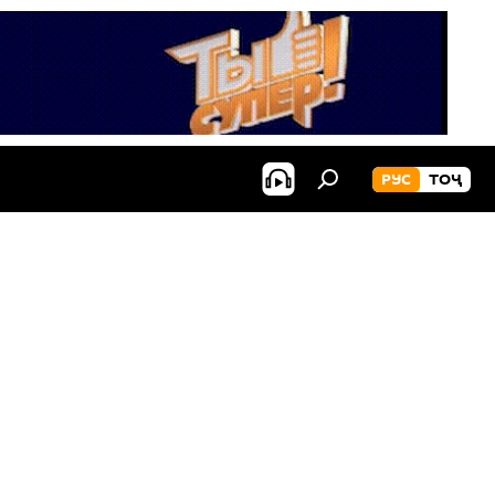
РУС
ТОҶ