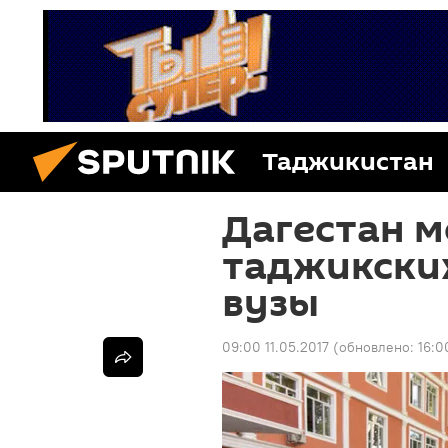
Таджикистан
Дагестан м
таджикских
вузы
09:00 11.05.2017
(обновлено:
16:0