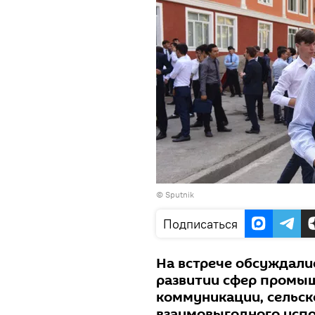
© Sputnik
Подписаться
На встрече обсуждали
развитии сфер промыш
коммуникации, сельско
взаимовыгодного исп