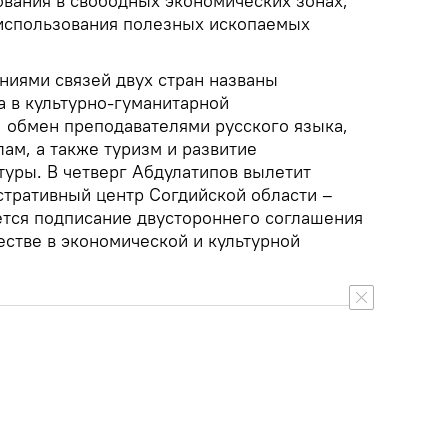
вания в свободных экономических зонах,
использования полезных ископаемых
иями связей двух стран названы
а в культурно-гуманитарной
, обмен преподавателями русского языка,
ам, а также туризм и развитие
туры. В четверг Абдулатипов вылетит
стративный центр Согдийской области –
ется подписание двустороннего соглашения
естве в экономической и культурной