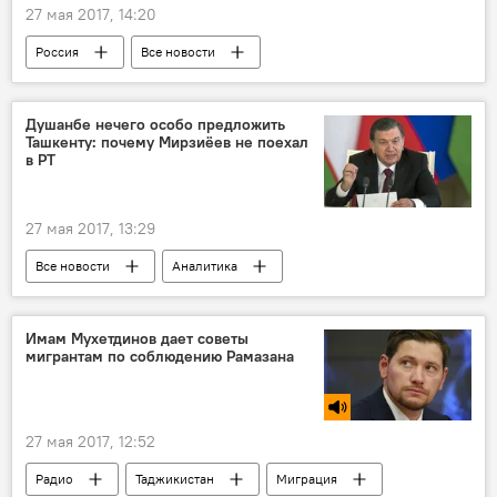
27 мая 2017, 14:20
Россия
Все новости
Санкт-Петербург
Душанбе нечего особо предложить
Ташкенту: почему Мирзиёев не поехал
в РТ
27 мая 2017, 13:29
Все новости
Аналитика
Узбекистан
Шавкат Мирзиёев
Новости Душанбе
Таджикистан
Имам Мухетдинов дает советы
мигрантам по соблюдению Рамазана
27 мая 2017, 12:52
Радио
Таджикистан
Миграция