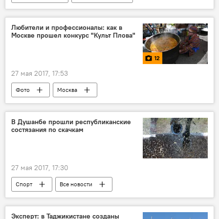
Узбекистан
Центральная Азия
Любители и профессионалы: как в
Москве прошел конкурс "Культ Плова"
12
27 мая 2017, 17:53
Фото
Москва
В Душанбе прошли республиканские
состязания по скачкам
27 мая 2017, 17:30
Спорт
Все новости
Новости Душанбе
Таджикистан: свежие новости спорта
Эксперт: в Таджикистане созданы