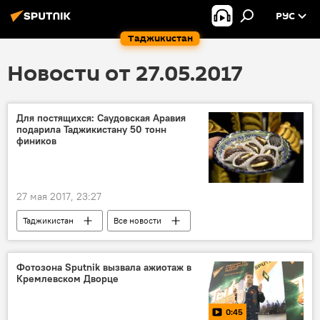
РУС
Таджикистан
Новости от 27.05.2017
Для постящихся: Саудовская Аравия
подарила Таджикистану 50 тонн
фиников
27 мая 2017, 23:27
Таджикистан
Все новости
Саудовская Аравия
Священный месяц Рамадан - 2026
Фотозона Sputnik вызвала ажиотаж в
Кремлевском Дворце
0:45