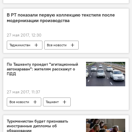
Россия
Священный месяц Рамадан - 2026
В РТ показали первую коллекцию текстиля после
модернизации производства
27 мая 2017, 12:30
Таджикистан
Все новости
Новости Душанбе
По Ташкенту проедет "агитационный
автокараван": жителям расскажут о
ПДД
27 мая 2017, 11:37
Все новости
Ташкент
Центральная Азия
Туркменистан будет признавать
иностранные дипломы об
образовании