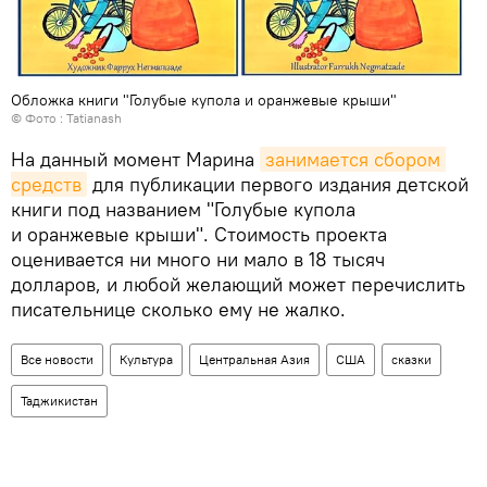
Обложка книги "Голубые купола и оранжевые крыши"
© Фото :
Tatianash
На данный момент Марина
занимается сбором 
средств
для публикации первого издания детской
книги под названием "Голубые купола
и оранжевые крыши". Стоимость проекта
оценивается ни много ни мало в 18 тысяч
долларов, и любой желающий может перечислить
писательнице сколько ему не жалко.
Все новости
Культура
Центральная Азия
США
сказки
Таджикистан