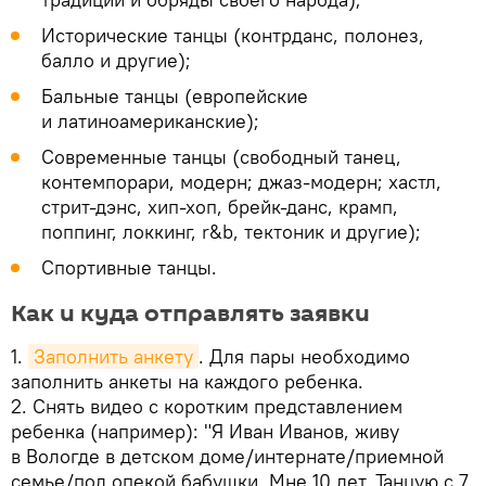
Исторические танцы (контрданс, полонез,
балло и другие);
Бальные танцы (европейские
и латиноамериканские);
Современные танцы (свободный танец,
контемпорари, модерн; джаз-модерн; хастл,
стрит-дэнс, хип-хоп, брейк-данс, крамп,
поппинг, локкинг, r&b, тектоник и другие);
Спортивные танцы.
Как и куда отправлять заявки
1.
Заполнить анкету
. Для пары необходимо
заполнить анкеты на каждого ребенка.
2. Снять видео с коротким представлением
ребенка (например): "Я Иван Иванов, живу
в Вологде в детском доме/интернате/приемной
семье/под опекой бабушки. Мне 10 лет. Танцую с 7