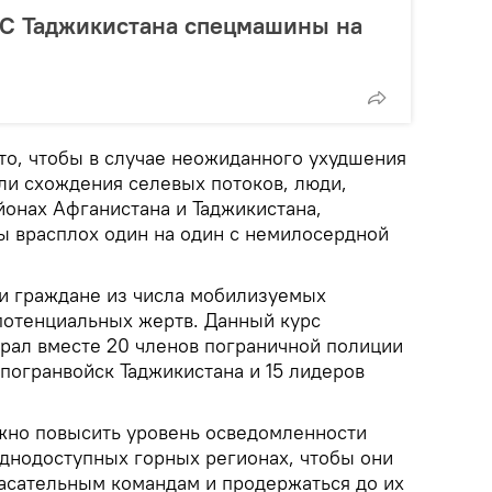
ЧС Таджикистана спецмашины на
то, чтобы в случае неожиданного ухудшения
ли схождения селевых потоков, люди,
онах Афганистана и Таджикистана,
ты врасплох один на один с немилосердной
ли граждане из числа мобилизуемых
 потенциальных жертв. Данный курс
брал вместе 20 членов пограничной полиции
погранвойск Таджикистана и 15 лидеров
.
жно повысить уровень осведомленности
днодоступных горных регионах, чтобы они
пасательным командам и продержаться до их