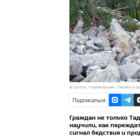
©
Sputnik
/ Казбек Басаев
/
Перейти в ф
Подписаться
Граждан не только Тад
научили, как переждат
сигнал бедствия и пр