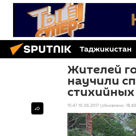
Таджикистан
Жителей г
научили сп
стихийных
15:47 10.06.2017
(обновлено:
18:4