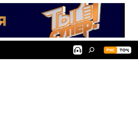
РУС
ТОҶ