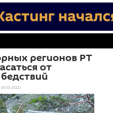
орных регионов РТ
асаться от
 бедствий
0 05.10.2022
)