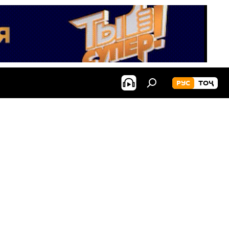
РУС
ТОҶ