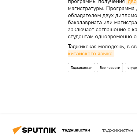
программы получения
дво
магистратуры. Программа 
обладателем двух дипломо
бакалавриата или магистр
заключает соглашение с к
студентам одновременно об
Таджикская молодежь, в св
китайского языка
.
Таджикистан
Все новости
студ
Таджикистан
ТАДЖИКИСТАН