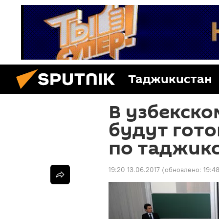
Таджикистан
В узбекско
будут гото
по таджик
19:20 13.06.2017
(обновлено:
19:4