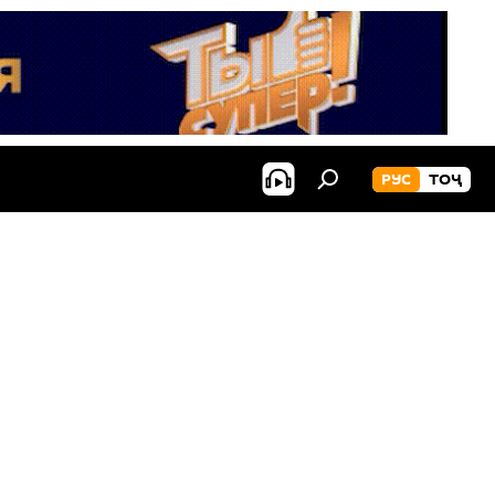
РУС
ТОҶ