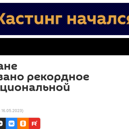
ане
вано рекордное
ациональной
8 16.05.2023
)