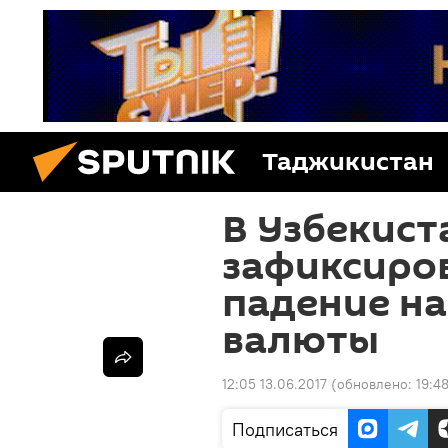
Таджикистан
В Узбекист
зафиксиро
падение н
валюты
12:05 13.06.2017
(обновлено:
19:4
Подписаться