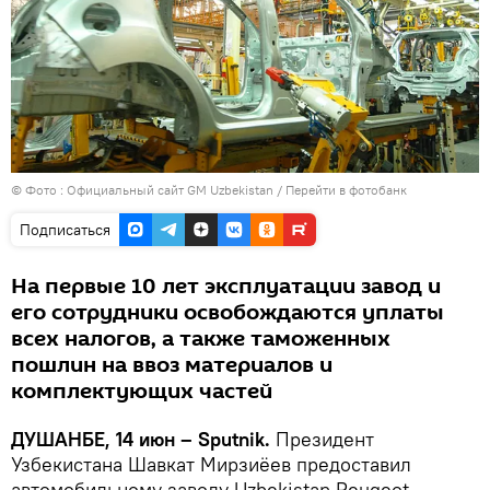
© Фото :
Официальный сайт GM Uzbekistan
/
Перейти в фотобанк
Подписаться
На первые 10 лет эксплуатации завод и
его сотрудники освобождаются уплаты
всех налогов, а также таможенных
пошлин на ввоз материалов и
комплектующих частей
ДУШАНБЕ, 14 июн – Sputnik.
Президент
Узбекистана Шавкат Мирзиёев предоставил
автомобильному заводу Uzbekistan Peugeot