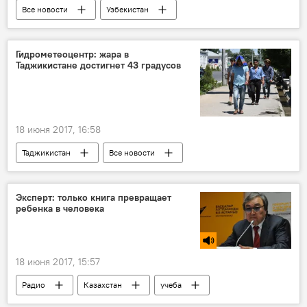
Все новости
Узбекистан
Шавкат Мирзиёев
Центральная Азия
Гидрометеоцентр: жара в
Таджикистане достигнет 43 градусов
18 июня 2017, 16:58
Таджикистан
Все новости
Агентство по гидрометеорологии Таджикистана
жара
Прогноз погоды в Таджикистане
Эксперт: только книга превращает
ребенка в человека
КЧС Таджикистана
18 июня 2017, 15:57
Радио
Казахстан
учеба
тестирование
школа