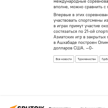
международные соревнован
вполне, можно сравнить с
Впервые в этих соревнован
участвовать спортсмены из
в играх примут участие ок
состязаться по 21-ой спор
Азиатских игр в закрытых
в Ашхабаде построен Олим
долларов США. —0-
Все новости
Туркменистан
Гур