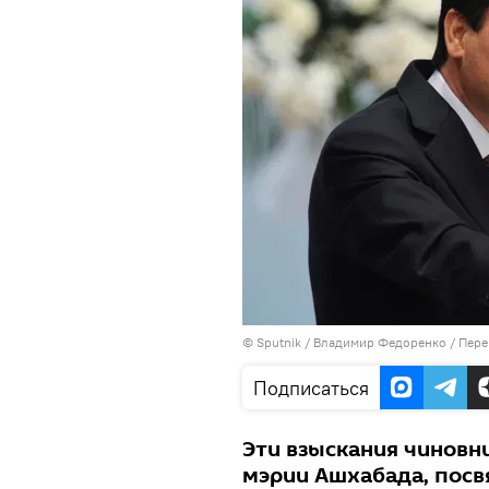
©
Sputnik
/ Владимир Федоренко
/
Пере
Подписаться
Эти взыскания чиновн
мэрии Ашхабада, посв