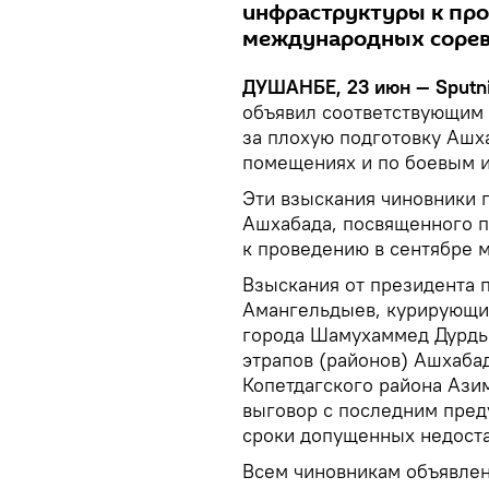
инфраструктуры к пр
международных соре
ДУШАНБЕ, 23 июн — Sputn
объявил соответствующим 
за плохую подготовку Ашха
помещениях и по боевым 
Эти взыскания чиновники 
Ашхабада, посвященного п
к проведению в сентябре
Взыскания от президента 
Амангельдыев, курирующий
города Шамухаммед Дурдыл
этрапов (районов) Ашхаба
Копетдагского района Ази
выговор с последним пред
сроки допущенных недоста
Всем чиновникам объявле