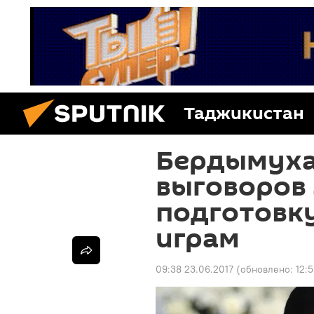
Таджикистан
Бердымуха
выговоров
подготовку
играм
09:38 23.06.2017
(обновлено:
12: