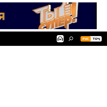
РУС
ТОҶ