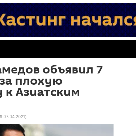
медов объявил 7
 за плохую
 к Азиатским
56 07.04.2021
)