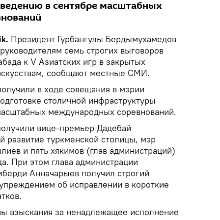
оведению в сентябре масштабных
внований
ik.
Президент Гурбангулы Бердымухамедов
руководителям семь строгих выговоров
бада к V Азиатских игр в закрытых
искусствам, сообщают местные СМИ.
получили в ходе совещания в мэрии
одготовке столичной инфраструктуры
 масштабных международных соревнований.
получили вице-премьер Дадебай
 развитие туркменской столицы, мэр
иев и пять хякимов (глав администраций)
да. При этом глава администрации
мберди Анначарыев получил строгий
упреждением об исправлении в короткие
тков.
ны взыскания за ненадлежащее исполнение