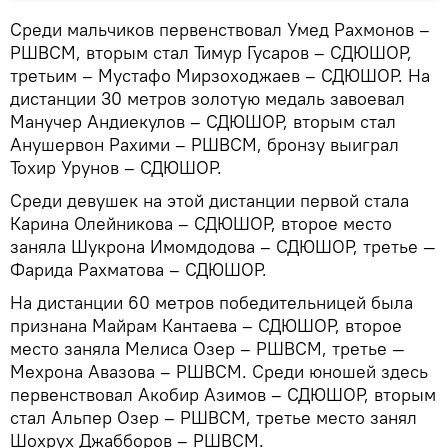
Среди мальчиков первенствовал Умед Рахмонов –
РШВСМ, вторым стал Тимур Гусаров – СДЮШОР,
третьим – Мустафо Мирзоходжаев – СДЮШОР. На
дистанции 30 метров золотую медаль завоевал
Манучер Андиекулов – СДЮШОР, вторым стал
Анушервон Рахими – РШВСМ, бронзу выиграл
Тохир Урунов – СДЮШОР.
Среди девушек на этой дистанции первой стала
Карина Олейникова – СДЮШОР, второе место
заняла Шукрона Имомдодова – СДЮШОР, третье —
Фарида Рахматова – СДЮШОР.
На дистанции 60 метров победительницей была
признана Майрам Кантаева – СДЮШОР, второе
место заняла Мелиса Озер – РШВСМ, третье —
Мехрона Авазова – РШВСМ. Среди юношей здесь
первенствовал Акобир Азимов – СДЮШОР, вторым
стал Альпер Озер – РШВСМ, третье место занял
Шохрух Джабборов – РШВСМ.