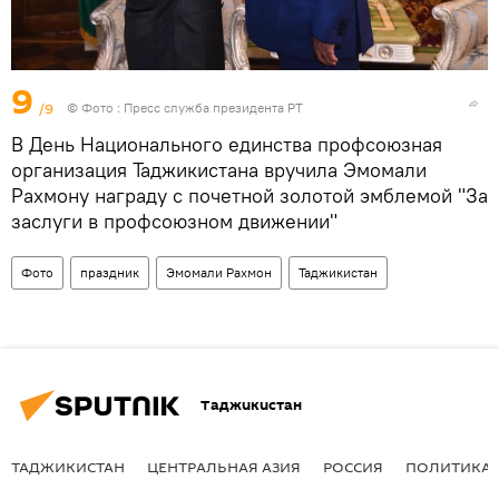
9
/9
© Фото : Пресс служба президента РТ
В День Национального единства профсоюзная
организация Таджикистана вручила Эмомали
Рахмону награду с почетной золотой эмблемой "За
заслуги в профсоюзном движении"
Фото
праздник
Эмомали Рахмон
Таджикистан
Таджикистан
ТАДЖИКИСТАН
ЦЕНТРАЛЬНАЯ АЗИЯ
РОССИЯ
ПОЛИТИКА