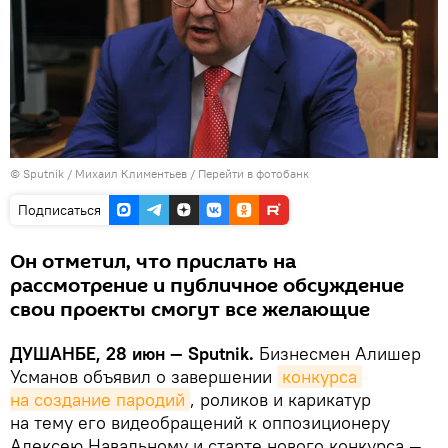
©
Sputnik
/ Михаил Климентьев
/
Перейти в фотобанк
Подписаться
Он отметил, что прислать на
рассмотрение и публичное обсуждение
свои проекты смогут все желающие
ДУШАНБЕ, 28 июн — Sputnik.
Бизнесмен Алишер
Усманов объявил о завершении
конкурса 
на создание пародий
, роликов и карикатур
на тему его видеобращений к оппозиционеру
Алексею Навальному и старте нового конкурса —