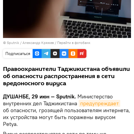
©
Sputnik
/ Александр Кряжев
/
Перейти в фотобанк
Подписаться
Правоохранители Таджикистана объявили
об опасности распространения в сети
вредоносного вируса
ДУШАНБЕ, 29 июн — Sputnik.
Министерство
внутренних дел Таджикистана
предупреждает
об опасности, грозящей пользователям интернета,
их устройства могут быть поражены вирусом
Petya.
Вирус распространятся в сети по тому же