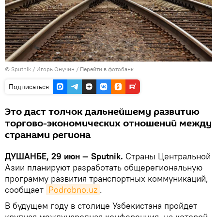
©
Sputnik
/ Игорь Онучин
/
Перейти в фотобанк
Подписаться
Это даст толчок дальнейшему развитию
торгово-экономических отношений между
странами региона
ДУШАНБЕ, 29 июн — Sputnik.
Страны Центральной
Азии планируют разработать общерегиональную
программу развития транспортных коммуникаций,
сообщает
Podrobno.uz
.
В будущем году в столице Узбекистана пройдет
крупная международная конференция, на которой