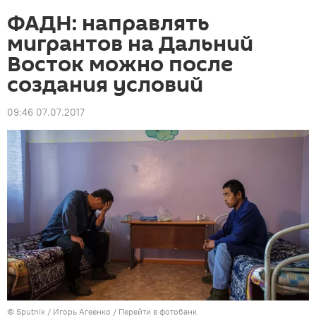
ФАДН: направлять
мигрантов на Дальний
Восток можно после
создания условий
09:46 07.07.2017
©
Sputnik
/ Игорь Агеенко
/
Перейти в фотобанк