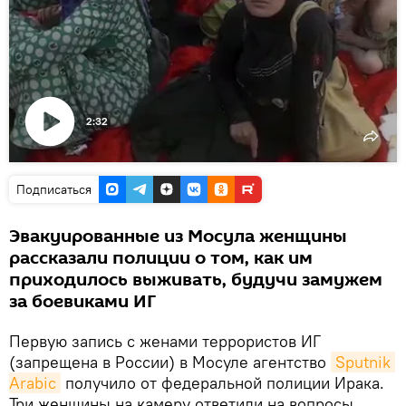
2:32
Воспроизвести
видео
Подписаться
Эвакуированные из Мосула женщины
рассказали полиции о том, как им
приходилось выживать, будучи замужем
за боевиками ИГ
Первую запись с женами террористов ИГ
(запрещена в России) в Мосуле агентство
Sputnik 
Arabic
получило от федеральной полиции Ирака.
Три женщины на камеру ответили на вопросы