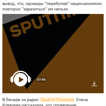
вывод, что, однажды "переболев" национализмом,
повторно "заразиться" им нельзя.
07:49
В беседе на радио
Sputnik Молдова
Елена
Ковалева рассказала, что проявление