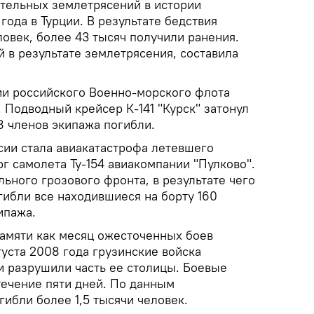
тельных землетрясений в истории
года в Турции. В результате бедствия
ловек, более 43 тысяч получили ранения.
 в результате землетрясения, составила
рии российского Военно-морского флота
. Подводный крейсер К-141 "Курск" затонул
18 членов экипажа погибли.
сии стала авиакатастрофа летевшего
г самолета Ту-154 авиакомпании "Пулково".
льного грозового фронта, в результате чего
гибли все находившиеся на борту 160
ипажа.
памяти как месяц ожесточенных боев
вгуста 2008 года грузинские войска
 разрушили часть ее столицы. Боевые
течение пяти дней. По данным
гибли более 1,5 тысячи человек.