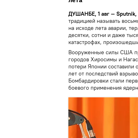
лета
ДУШАНБЕ, 1 авг — Sputnik,
традицией называть восьм
на исходе лета аварии, те
десятки, сотни и даже тыс
катастрофах, произошедши
Вооруженные силы США пр
городов Хиросимы и Нагаса
потери Японии составили о
лет от последствий взрыв
Бомбардировки стали пер
боевого применения ядерн