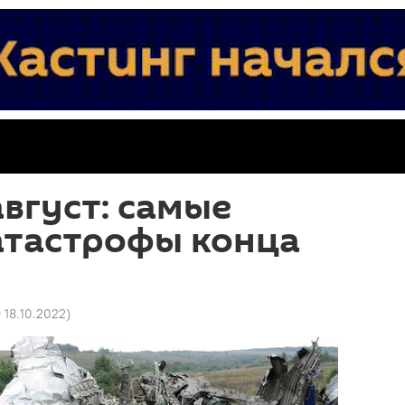
вгуст: самые
атастрофы конца
9 18.10.2022
)