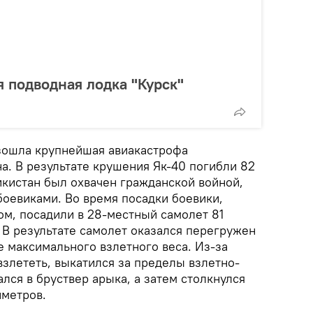
я подводная лодка "Курск"
изошла крупнейшая авиакастрофа
а. В результате крушения Як-40 погибли 82
икистан был охвачен гражданской войной,
боевиками. Во время посадки боевики,
ом, посадили в 28-местный самолет 81
. В результате самолет оказался перегружен
 максимального взлетного веса. Из-за
взлететь, выкатился за пределы взлетно-
лся в бруствер арыка, а затем столкнулся
иметров.