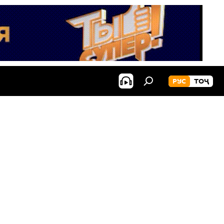
РУС
ТОҶ