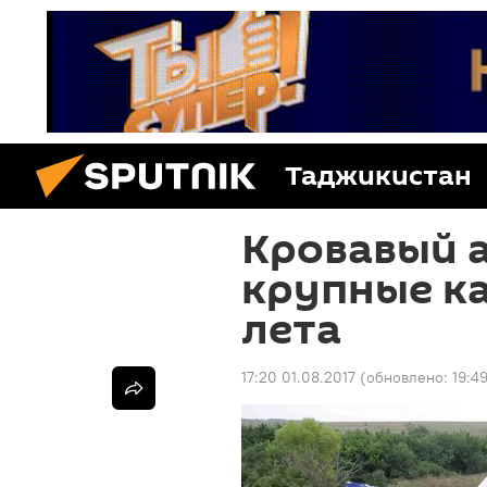
Таджикистан
Кровавый а
крупные к
лета
17:20 01.08.2017
(обновлено:
19:4