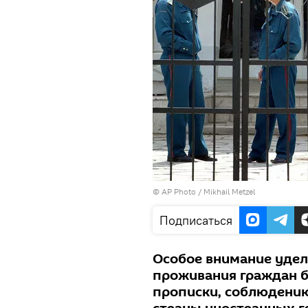
© AP Photo / Mikhail Metzel
Подписаться
Особое внимание удел
проживания граждан б
прописки, соблюдению