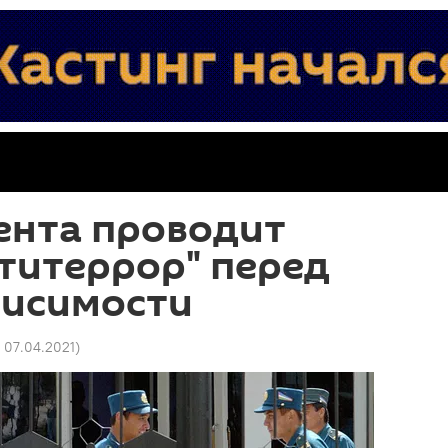
ента проводит
титеррор" перед
висимости
6 07.04.2021
)