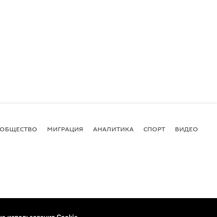
ОБЩЕСТВО
МИГРАЦИЯ
АНАЛИТИКА
СПОРТ
ВИДЕО
И