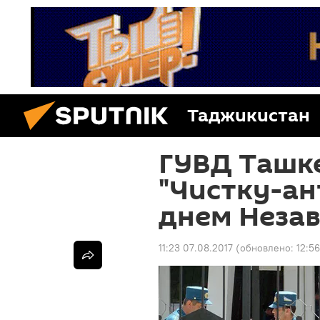
Таджикистан
ГУВД Ташк
"Чистку-ан
днем Неза
11:23 07.08.2017
(обновлено:
12:5