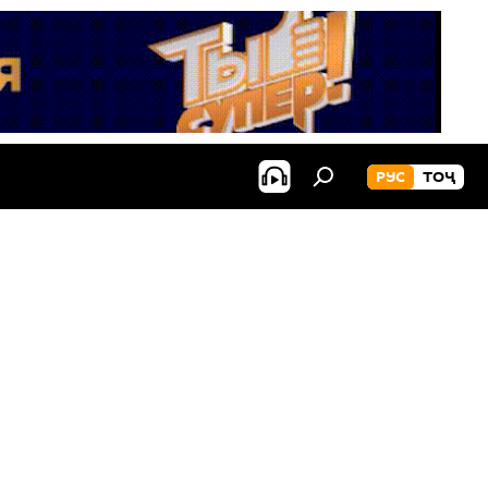
РУС
ТОҶ