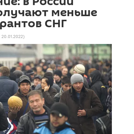
ие: в России
олучают меньше
рантов СНГ
1 20.01.2022
)