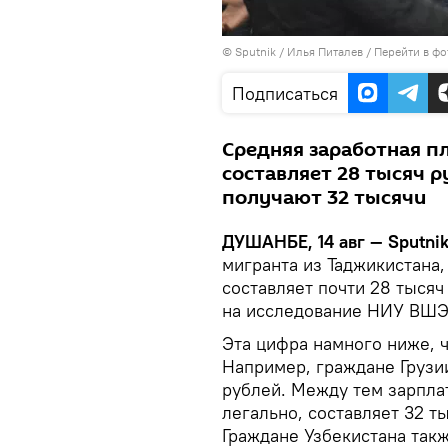
©
Sputnik
/ Илья Питалев
/
Перейти в фо
Подписаться
Средняя заработная п
составляет 28 тысяч р
получают 32 тысячи
ДУШАНБЕ, 14 авг — Sputni
мигранта из Таджикистана,
составляет почти 28 тыся
на исследование НИУ ВШЭ
Эта цифра намного ниже, ч
Например, граждане Грузи
рублей. Между тем зарпла
легально, составляет 32 т
Граждане Узбекистана такж