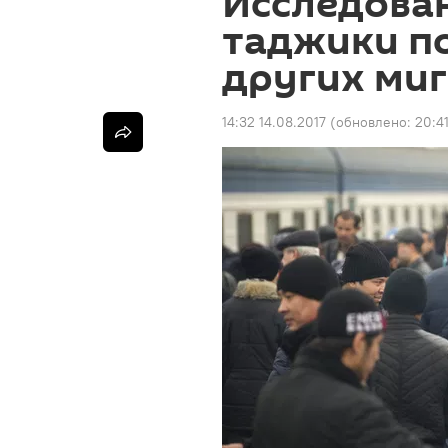
Исследован
таджики п
других миг
14:32 14.08.2017
(обновлено:
20:4