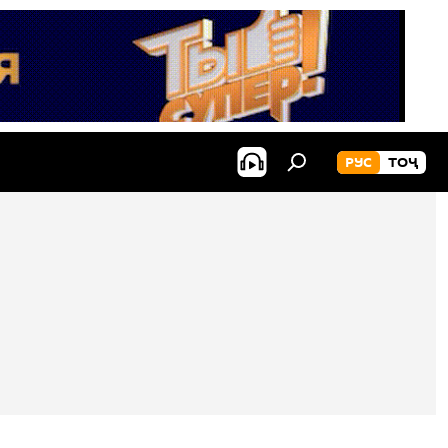
РУС
ТОҶ