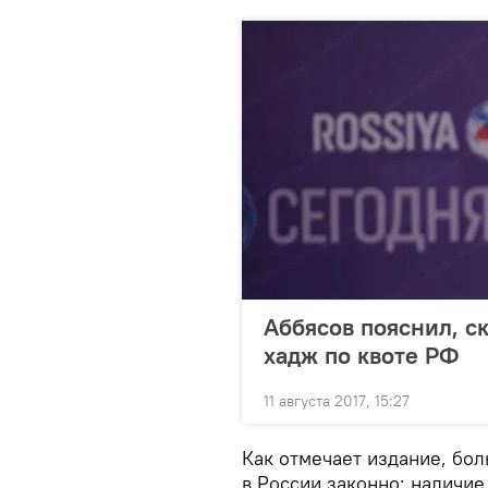
Аббясов пояснил, с
хадж по квоте РФ
11 августа 2017, 15:27
Как отмечает издание, бол
в России законно: наличие 