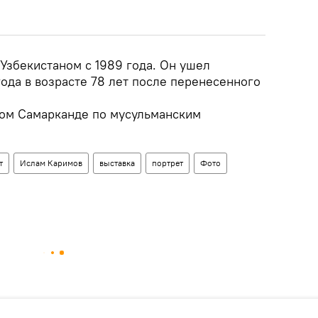
Узбекистаном с 1989 года. Он ушел
года в возрасте 78 лет после перенесенного
ном Самарканде по мусульманским
т
Ислам Каримов
выставка
портрет
Фото