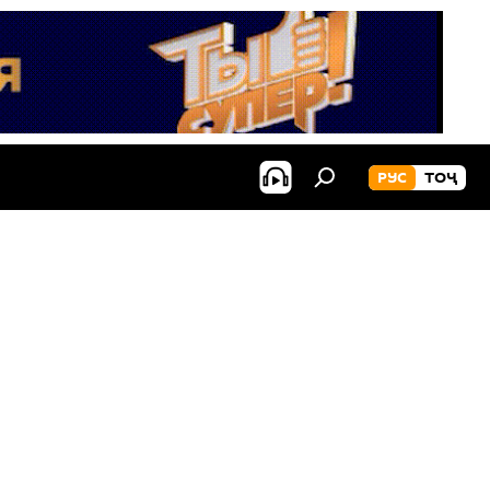
РУС
ТОҶ