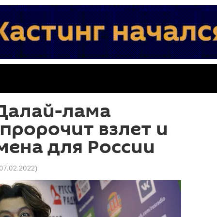
 Далай-лама
пророчит взлет и
мена для России
 07.02.2022
)