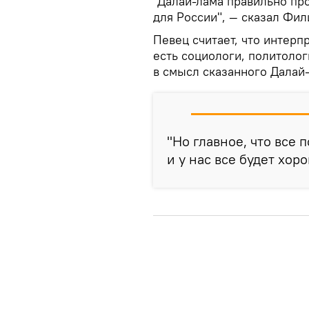
"Далай-лама правильно про
для России", — сказал Фил
Певец считает, что интерп
есть социологи, политолог
в смысл сказанного Далай-
"Но главное, что все 
и у нас все будет хор