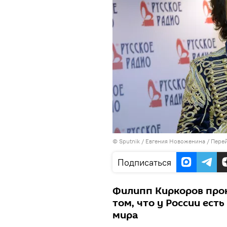
©
Sputnik
/ Евгения Новоженина
/
Перей
Подписаться
Филипп Киркоров про
том, что у России ест
мира