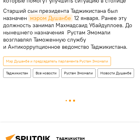
которые помогут улучшить ситуацию в столице
Старший сын президента Таджикистана был
назначен
мэром Душанбе
12 января. Ранее эту
должность занимал Махмадсаид Убайдуллоев. До
нынешнего назначения Рустам Эмомали
возглавлял Таможенную службу
и Антикоррупционное ведомство Таджикистана.
Мэр Душанбе и председатель парламента Рустам Эмомали
Таджикистан
Все новости
Рустам Эмомали
Новости Душанбе
Таджикистан