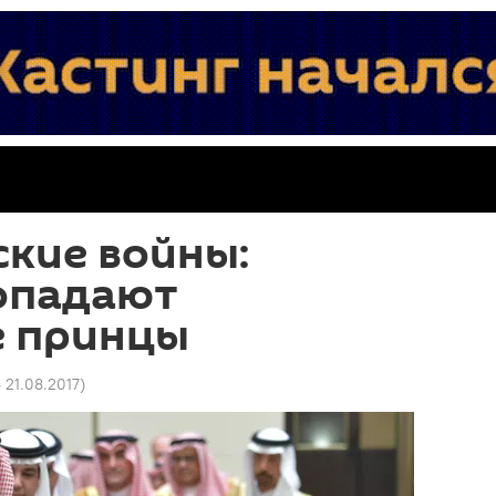
кие войны:
опадают
е принцы
6 21.08.2017
)