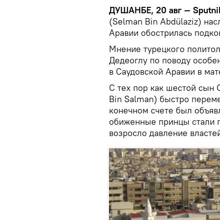
ДУШАНБЕ, 20 авг — Sputni
(Selman Bin Abdülaziz) на
Аравии обострилась подко
Мнение турецкого политол
Дедеоглу по поводу особе
в Саудовской Аравии в ма
С тех пор как шестой сы
Bin Salman) быстро перем
конечном счете был объя
обиженные принцы стали г
возросло давление властей