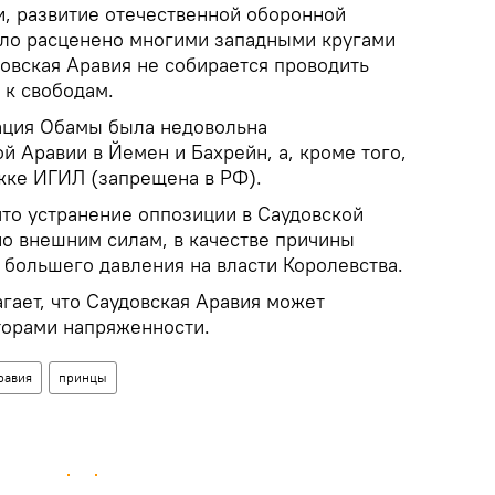
, развитие отечественной оборонной
ыло расценено многими западными кругами
удовская Аравия не собирается проводить
 к свободам.
ация Обамы была недовольна
 Аравии в Йемен и Бахрейн, а, кроме того,
жке ИГИЛ (запрещена в РФ).
что устранение оппозиции в Саудовской
о внешним силам, в качестве причины
 большего давления на власти Королевства.
гает, что Саудовская Аравия может
торами напряженности.
равия
принцы