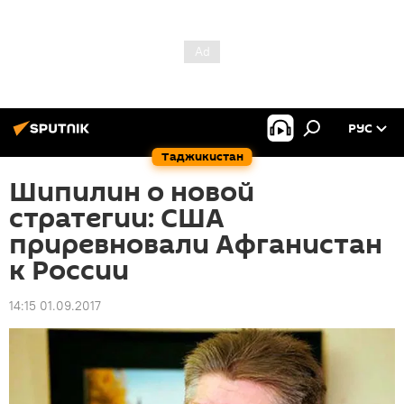
РУС
Таджикистан
Шипилин о новой
стратегии: США
приревновали Афганистан
к России
14:15 01.09.2017