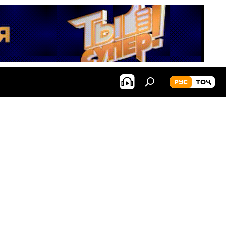
РУС
ТОҶ