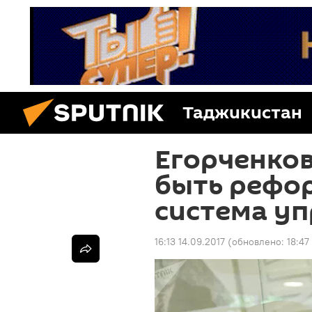
Таджикистан
Егорченков
быть рефо
система у
16:13 14.09.2017
(обновлено:
18:47