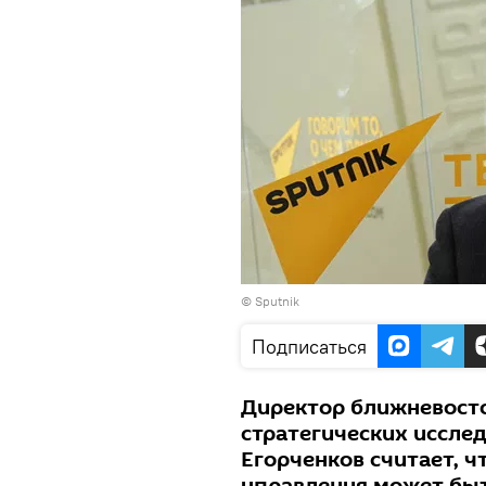
© Sputnik
Подписаться
Директор ближневост
стратегических иссле
Егорченков считает, 