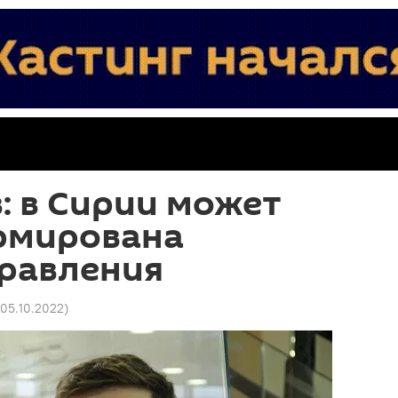
: в Сирии может
рмирована
правления
 05.10.2022
)