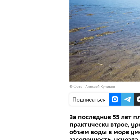
© Фото :
Алексей Куликов
Подписаться
За последние 55 лет 
практически втрое, ур
объем воды в море уме
засоленность, исчезла