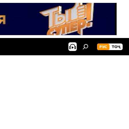
РУС
ТОҶ