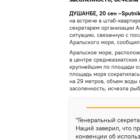
ДУШАНБЕ, 20 сен –Sputnik
на встрече в штаб-кварти
секретарем организации А
ситуацию, связанную с по
Аральского моря, сообщил
Аральское море, расположе
в центре среднеазиатских 
крупнейшим по площади оз
площадь моря сократилась
на 29 метров, объем воды 
засоленность, исчезла рыб
"Генеральный секрет
Наций заверил, что п
конвенции об исполь