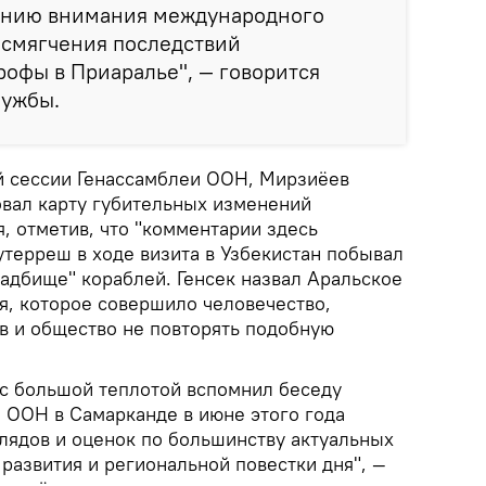
ению внимания международного
 смягчения последствий
рофы в Приаралье", — говорится
лужбы.
-й сессии Генассамблеи ООН, Мирзиёев
вал карту губительных изменений
, отметив, что "комментарии здесь
утерреш в ходе визита в Узбекистан побывал
ладбище" кораблей. Генсек назвал Аральское
, которое совершило человечество,
в и общество не повторять подобную
 с большой теплотой вспомнил беседу
 ООН в Самарканде в июне этого года
глядов и оценок по большинству актуальных
развития и региональной повестки дня", —