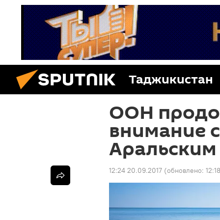
Таджикистан
ООН продо
внимание с
Аральским
12:24 20.09.2017
(обновлено:
12:1