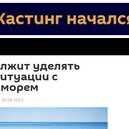
лжит уделять
итуации с
 морем
8 26.06.2021
)