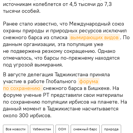
источникам колеблется от 4,5 тысячи до 7,3
тысячи особей.
Ранее стало известно, что Международный союз
охраны природы и природных ресурсов исключил
снежного барса из списка
вымирающих видов
. По
данным организации, эта популяция уже
не подвержена резкому сокращению. Однако
отмечалось, что барсы по-прежнему находятся
под угрозой вымирания.
В августе делегация Таджикистана приняла
участие в работе Глобального
форума 
по сохранению 
снежного барса в Бишкеке. На
форуме ученые РТ представили свои материалы
по сохранению популяции ирбисов на планете. На
данный момент в Таджикистане насчитывается
около 300 ирбисов.
Все новости
Узбекистан
ООН
снежный барс
природа