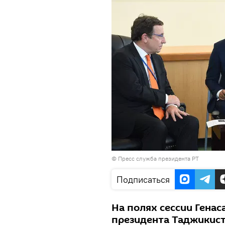
©
Пресс служба президента РТ
Подписаться
На полях сессии Гена
президента Таджикис