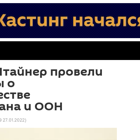
Штайнер провели
ы о
естве
ана и ООН
9 27.01.2022
)