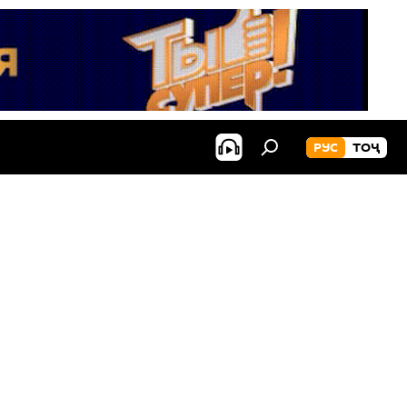
РУС
ТОҶ