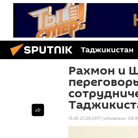
Таджикистан
Рахмон и 
переговор
сотруднич
Таджикист
15:40 21.09.2017
(обновлено:
09:3