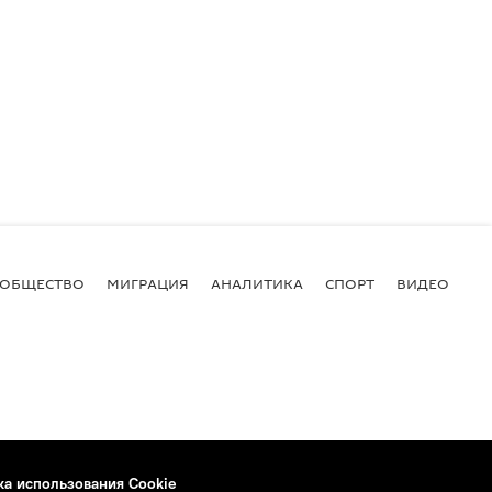
ОБЩЕСТВО
МИГРАЦИЯ
АНАЛИТИКА
СПОРТ
ВИДЕО
И
ка использования Cookie