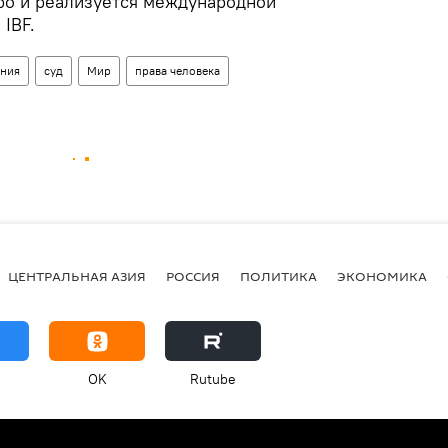
вро и реализуется международной
IBF.
ания
суд
Мир
права человека
ЦЕНТРАЛЬНАЯ АЗИЯ
РОССИЯ
ПОЛИТИКА
ЭКОНОМИКА
OK
Rutube