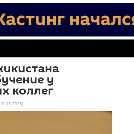
жикистана
бучение у
х коллег
0 11.08.2023
)