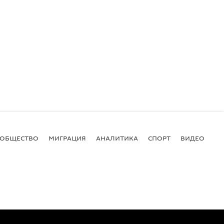
ОБЩЕСТВО
МИГРАЦИЯ
АНАЛИТИКА
СПОРТ
ВИДЕО
И