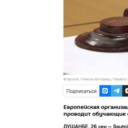
©
Sputnik
/ Максим Богодвид
/
Перейти 
Подписаться
Европейская организа
проводит обучающие 
ДУШАНБЕ, 26 сен — Sputni