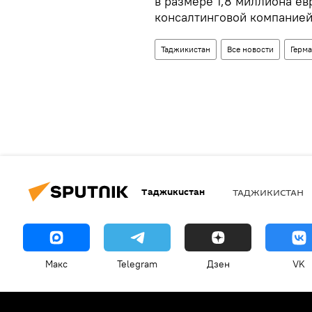
в размере 1,8 миллиона е
консалтинговой компанией 
Таджикистан
Все новости
Герм
Таджикистан
ТАДЖИКИСТАН
Макс
Telegram
Дзен
VK