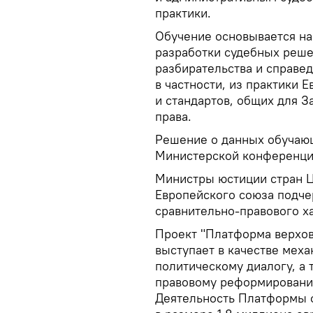
практики.
Обучение основывается н
разработки судебных реше
разбирательства и справе
в частности, из практики 
и стандартов, общих для З
права.
Решение о данных обучающ
Министерской конференции 
Министры юстиции стран Ц
Европейского союза подч
сравнительно-правового х
Проект "Платформа верхов
выступает в качестве мех
политическому диалогу, а
правовому реформированию
Деятельность Платформы ф