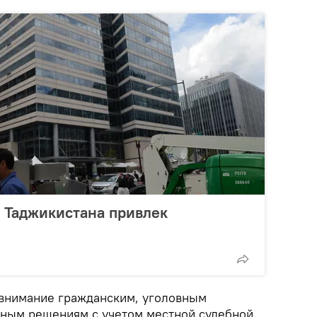
 Таджикистана привлек
 внимание гражданским, уголовным
бным решениям с учетом местной судебной