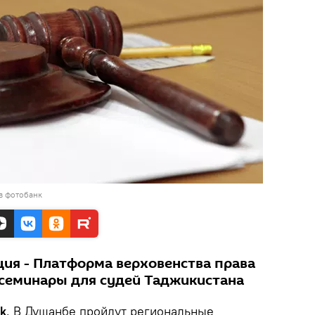
в фотобанк
ция - Платформа верховенства права
семинары для судей Таджикистана
k
. В Душанбе пройдут региональные