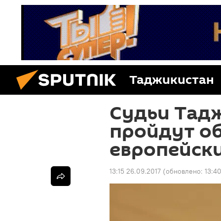
Таджикистан
Судьи Тад
пройдут о
европейски
13:15 26.09.2017
(обновлено:
13:4