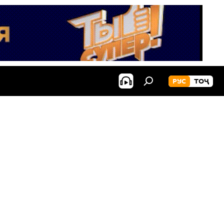
РУС
ТОҶ