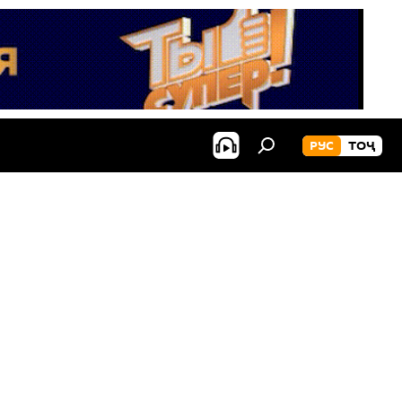
РУС
ТОҶ