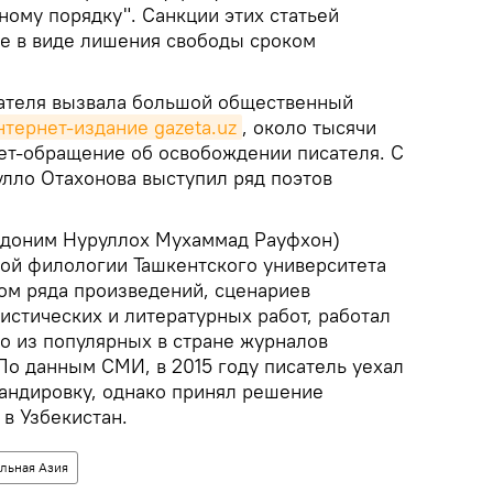
ному порядку". Санкции этих статьей
е в виде лишения свободы сроком
сателя вызвала большой общественный
нтернет-издание gazeta.uz
, около тысячи
ет-обращение об освобождении писателя. С
лло Отахонова выступил ряд поэтов
вдоним Нуруллох Мухаммад Рауфхон)
кой филологии Ташкентского университета
ором ряда произведений, сценариев
истических и литературных работ, работал
о из популярных в стране журналов
 По данным СМИ, в 2015 году писатель уехал
мандировку, однако принял решение
в Узбекистан.
льная Азия