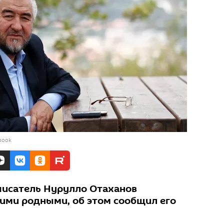
book
писатель Нурулло Отаханов
оими родными, об этом сообщил его