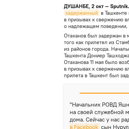
ДУШАНБЕ, 2 окт — Sputnik
задержанный
в Ташкенте
в призывах к свержению в
о надлежащем поведении, 
Отаханов был задержан в 
того как прилетел из Стам
из районов города. Начал
Ташкента Дониер Ташходжа
Отаханова 11 мая было во
в призывах к свержению вл
прилета в Ташкент был зад
"Начальник РОВД Яшн
на своей служебной 
дома. Сейчас у нас ра
в Facebook
сын Нурул