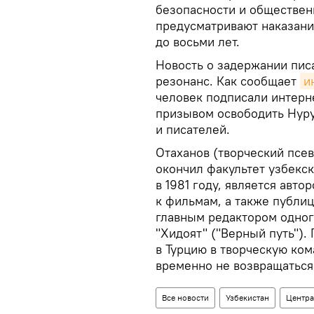
безопасности и обществен
предусматривают наказани
до восьми лет.
Новость о задержании пи
резонанс. Как сообщает
и
человек подписали интерн
призывом освободить Нуру
и писателей.
Отаханов (творческий псе
окончил факультет узбекс
в 1981 году, является авт
к фильмам, а также публиц
главным редактором одног
"Хидоят" ("Верный путь").
в Турцию в творческую ко
временно не возвращаться 
Все новости
Узбекистан
Центра