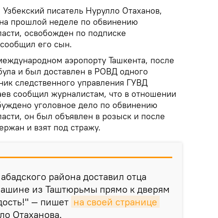
.
Узбекский писатель Нурулло Отаханов,
 на прошлой неделе по обвинению
ласти, освобожден по подписке
сообщил его сын.
международном аэропорту Ташкента, после
була и был доставлен в РОВД одного
ьник следственного управления ГУВД
ев сообщил журналистам, что в отношении
збуждено уголовное дело по обвинению
асти, он был объявлен в розыск и после
ержан и взят под стражу.
абадского района доставил отца
машине из Таштюрьмы прямо к дверям
дость!" — пишет
на своей странице 
ло Отаханова.