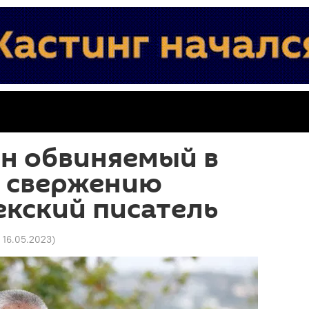
н обвиняемый в
к свержению
екский писатель
9 16.05.2023
)