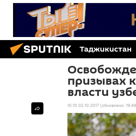
Таджикистан
Освобожде
призывах 
власти узб
10:10 02.10.2017
(обновлено:
19:4