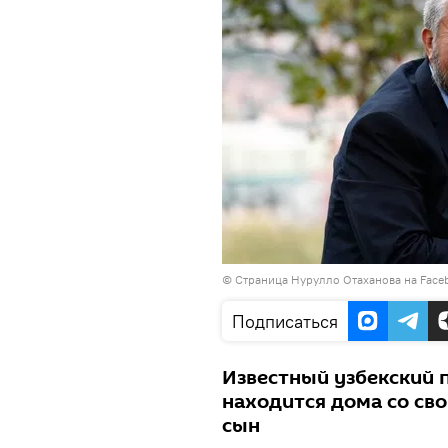
©
Страница Нурулло Отаханова на Face
Подписаться
Известный узбекский 
находится дома со св
сын