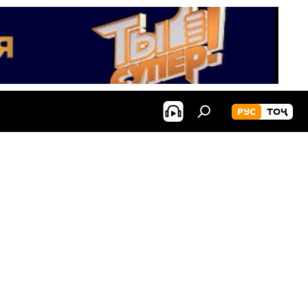
РУС
ТОҶ