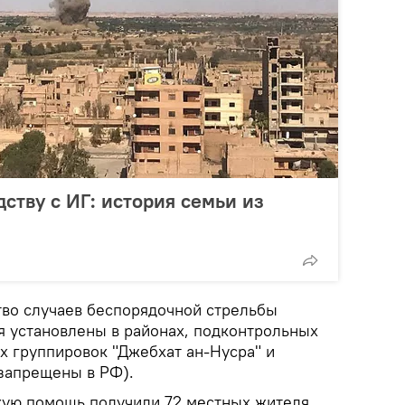
ству с ИГ: история семьи из
тво случаев беспорядочной стрельбы
я установлены в районах, подконтрольных
х группировок "Джебхат ан-Нусра" и
(запрещены в РФ).
кую помощь получили 72 местных жителя.