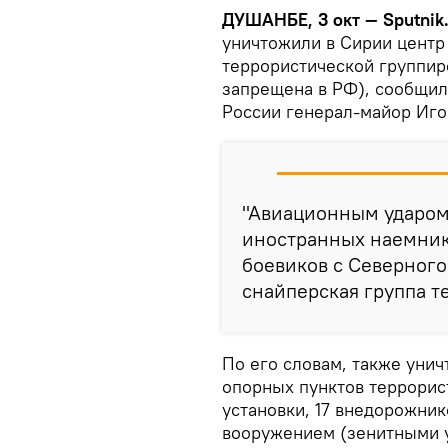
ДУШАНБЕ, 3 окт — Sputnik
уничтожили в Сирии центр
террористической группиро
запрещена в РФ), сообщи
России генерал-майор Иго
"Авиационным ударом
иностранных наемнико
боевиков с Северного
снайперская группа т
По его словам, также унич
опорных пунктов террорист
установки, 17 внедорожни
вооружением (зенитными у