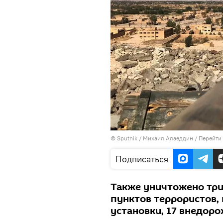
©
Sputnik
/ Михаил Алаеддин
/
Перейти
Подписаться
Также уничтожено три
пунктов террористов, 
установки, 17 внедор