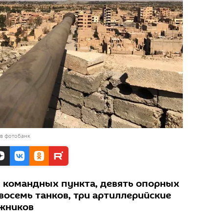
 в фотобанк
 командных пункта, девять опорных
восемь танков, три артиллерийские
ожников