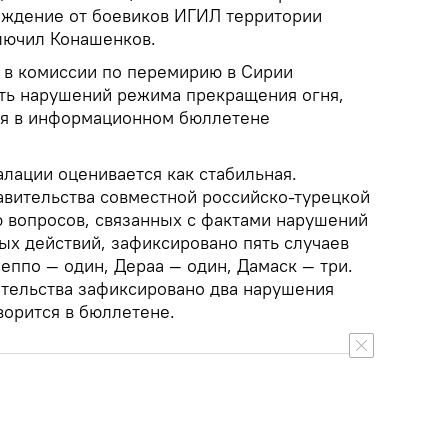
ождение от боевиков ИГИЛ территории
ключил Конашенков.
 в комиссии по перемирию в Сирии
ять нарушений режима прекращения огня,
ся в информационном бюллетене
алации оценивается как стабильная.
авительства совместной российско-турецкой
 вопросов, связанных с фактами нарушений
х действий, зафиксировано пять случаев
еппо — один, Дераа — один, Дамаск — три.
ительства зафиксировано два нарушения
ворится в бюллетене.