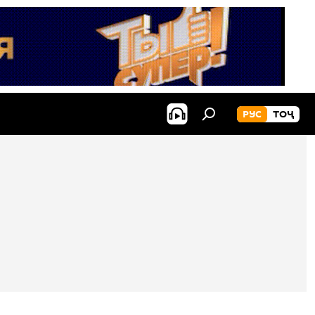
РУС
ТОҶ