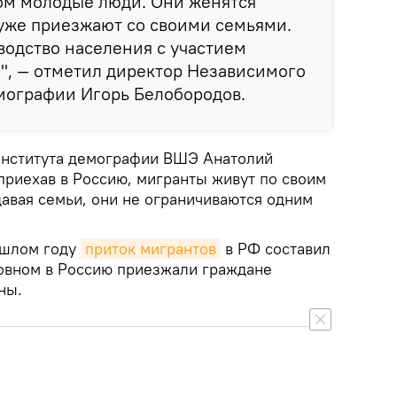
ом молодые люди. Они женятся
уже приезжают со своими семьями.
одство населения с участием
", — отметил директор Независимого
мографии Игорь Белобородов.
института демографии ВШЭ Анатолий
приехав в Россию, мигранты живут по своим
давая семьи, они не ограничиваются одним
ошлом году
приток мигрантов
в РФ составил
новном в Россию приезжали граждане
ны.