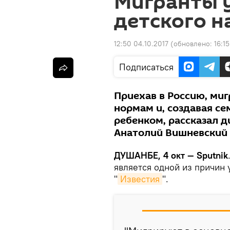
Мигранты 
детского н
12:50 04.10.2017
(обновлено:
16:1
Подписаться
Приехав в Россию, ми
нормам и, создавая се
ребенком, рассказал 
Анатолий Вишневский
ДУШАНБЕ, 4 окт — Sputnik
является одной из причин
"
Известия
".