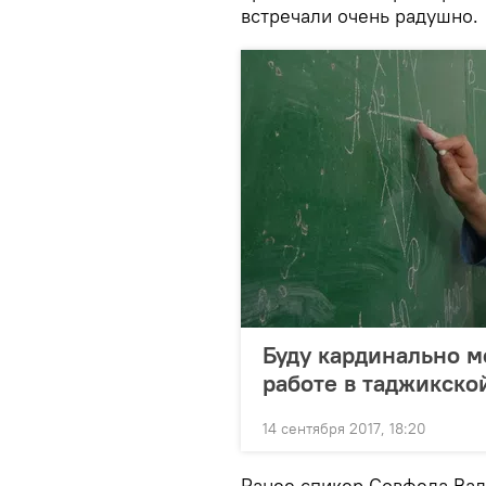
встречали очень радушно.
Буду кардинально м
работе в таджикско
14 сентября 2017, 18:20
Ранее спикер Совфеда Ва