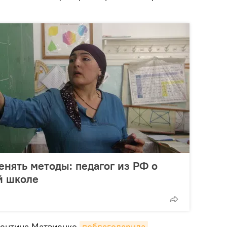
енять методы: педагог из РФ о
й школе
лентина Матвиенко
поблагодарила