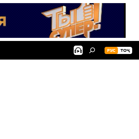
РУС
ТОҶ