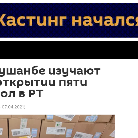
Душанбе изучают
открытии пяти
ол в РТ
5 07.04.2021
)