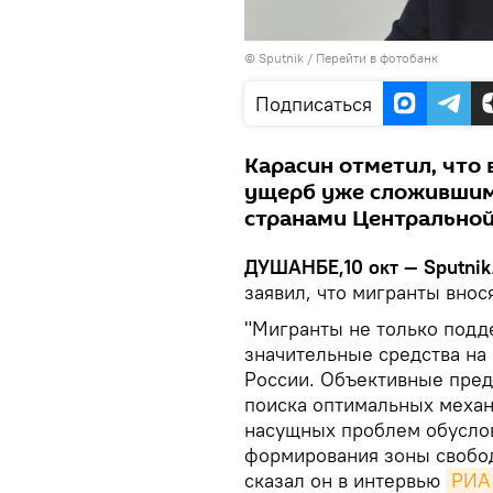
© Sputnik
/
Перейти в фотобанк
Подписаться
Карасин отметил, что 
ущерб уже сложившим
странами Центральной
ДУШАНБЕ,10 окт — Sputnik
заявил, что мигранты внос
"Мигранты не только подд
значительные средства на 
России. Объективные пред
поиска оптимальных механ
насущных проблем обусло
формирования зоны свобод
сказал он в интервью
РИА