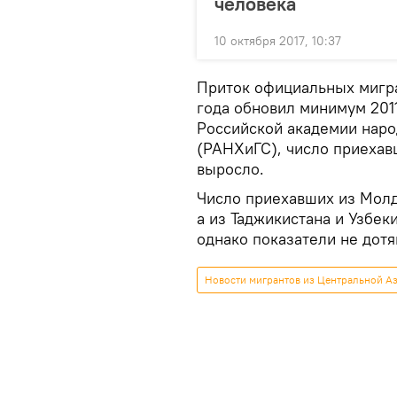
человека
10 октября 2017, 10:37
Приток официальных мигра
года обновил минимум 2011
Российской академии наро
(РАНХиГС), число приехавш
выросло.
Число приехавших из Молд
а из Таджикистана и Узбеки
однако показатели не дотя
Новости мигрантов из Центральной Аз