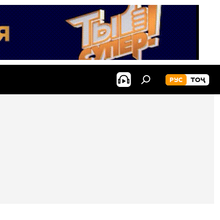
РУС
ТОҶ