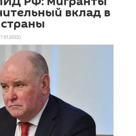
МИД РФ: мигранты
чительный вклад в
 страны
27.01.2022
)