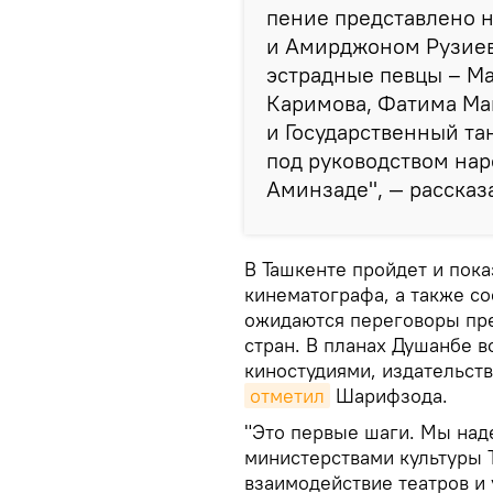
пение представлено 
и Амирджоном Рузиев
эстрадные певцы – М
Каримова, Фатима Ма
и Государственный та
под руководством на
Аминзаде", — рассказа
В Ташкенте пройдет и пок
кинематографа, а также со
ожидаются переговоры пре
стран. В планах Душанбе в
киностудиями, издательст
отметил
Шарифзода.
"Это первые шаги. Мы над
министерствами культуры Т
взаимодействие театров и 