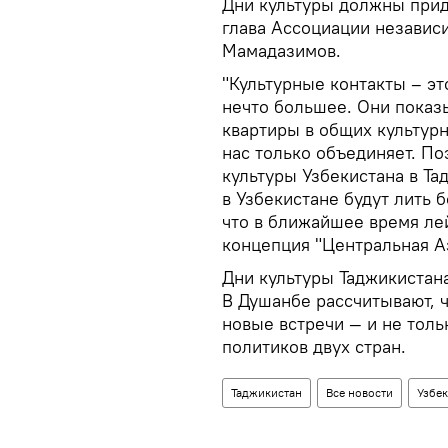
Дни культуры должны прид
глава Ассоциации независ
Мамадазимов.
"Культурные контакты – эт
нечто большее. Они показ
квартиры в общих культурн
нас только объединяет. По
культуры Узбекистана в Та
в Узбекистане будут лить 
что в ближайшее время ле
концепция "Центральная Аз
Дни культуры Таджикистан
В Душанбе рассчитывают, 
новые встречи — и не толь
политиков двух стран.
Таджикистан
Все новости
Узбек