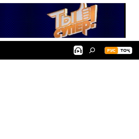
РУС
ТОҶ