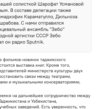
нашей солисткой Шарофат Усмановой
ым. В составе делегации также
амадхофик Караматулло, Дильноза
шрабова. С нами отправился
нцевальный ансамбль "Зебо"
родной артистки СССР Зебо
л он радио Sputnik.
аз фильмов-новинок таджикского
стоится выставка книг. Кроме того,
дставителей министерств культуры двух
осстановить связи между театрами,
вами и музыкальными консерваториями,
еемся на дальнейшее сотрудничество между
аджикистана и Узбекистана,
учебных заведений. Есть уверенность, что