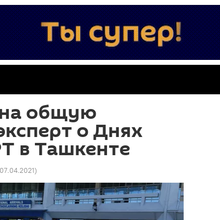
 на общую
эксперт о Днях
Т в Ташкенте
 07.04.2021
)