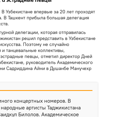
, и эстрадные певцы
.
В Узбекистане впервые за 20 лет проходят
а. В Ташкент прибыла большая делегация
ств.
турной делегации, которая отправилась
аджикистан решил представить в Узбекистане
искусства. Поэтому не случайно
и и танцевальные коллективы,
и эстрадные певцы, отметил директор Дней
Узбекистане, руководитель Академического
ени Садриддина Айни в Душанбе Манучехр
много концертных номеров. В
 народные артисты Таджикистана
Саидкул Билолов. Академическое