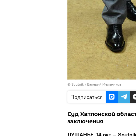
©
Sputnik
/ Валерий Мельников
Подписаться
Суд Хатлонской облас
заключения
ДУШАНБЕ, 14 окт — Sputnik