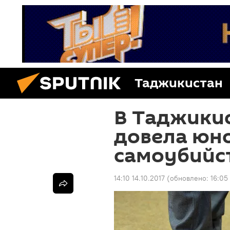
Таджикистан
В Таджики
довела юн
самоубийс
14:10 14.10.2017
(обновлено:
16:05