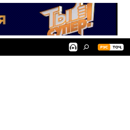
РУС
ТОҶ