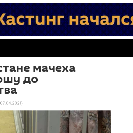
стане мачеха
ошу до
тва
 07.04.2021
)