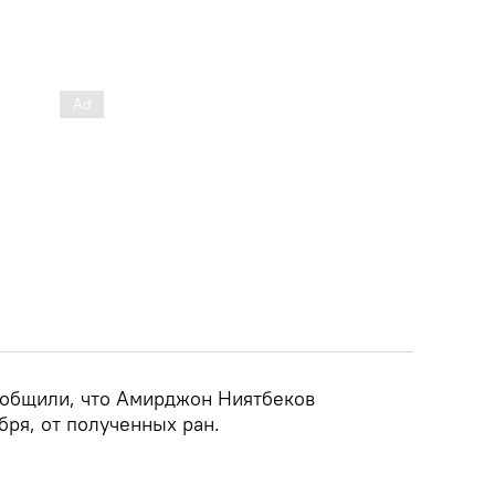
общили, что Амирджон Ниятбеков
тября, от полученных ран.