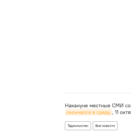
Накануне местные СМИ со
скончался в среду
, 11 ок
Таджикистан
Все новости