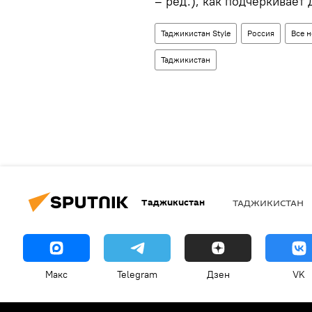
– ред.), как подчеркивает 
Таджикистан Style
Россия
Все 
Таджикистан
Таджикистан
ТАДЖИКИСТАН
Макс
Telegram
Дзен
VK