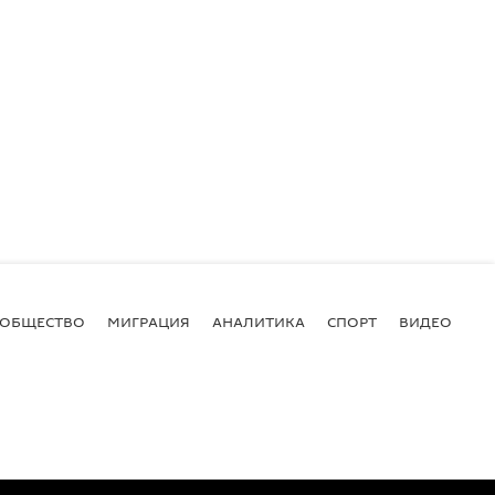
ОБЩЕСТВО
МИГРАЦИЯ
АНАЛИТИКА
СПОРТ
ВИДЕО
И