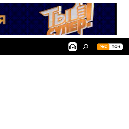
РУС
ТОҶ