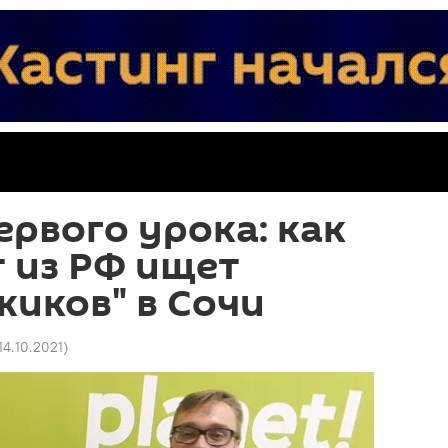
ервого урока: как
 из РФ ищет
жиков" в Сочи
 14.10.2021
)