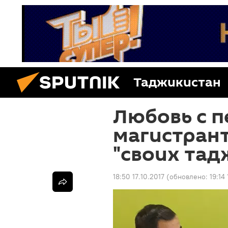
Таджикистан
Любовь с п
магистрант
"своих тад
18:50 17.10.2017
(обновлено:
19:14