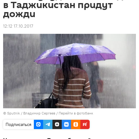
в Таджикистан придут
дожди
12:12 17.10.2017
©
Sputnik
/ Владимир Сергеев
/
Перейти в фотобанк
Подписаться