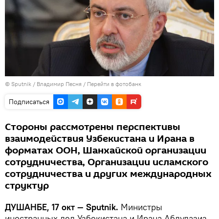
©
Sputnik
/ Владимир Песня
/
Перейти в фотобанк
Подписаться
Стороны рассмотрены перспективы
взаимодействия Узбекистана и Ирана в
форматах ООН, Шанхайской организации
сотрудничества, Организации исламского
сотрудничества и других международных
структур
ДУШАНБЕ, 17 окт — Sputnik.
Министры
иностранных дел Узбекистана и Ирана Абдулазиз