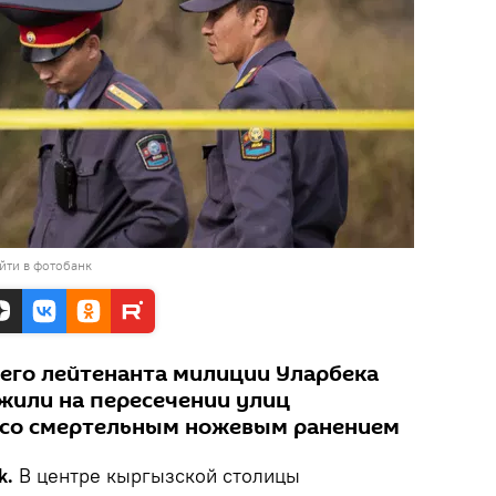
йти в фотобанк
шего лейтенанта милиции Уларбека
жили на пересечении улиц
 со смертельным ножевым ранением
k.
В центре кыргызской столицы