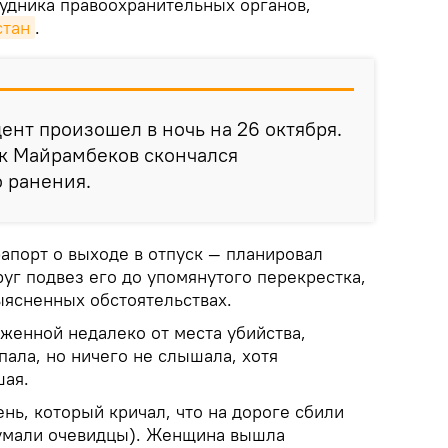
удника правоохранительных органов,
стан
.
ент произошел в ночь на 26 октября.
ек Майрамбеков скончался
о ранения.
рапорт о выходе в отпуск — планировал
уг подвез его до упомянутого перекрестка,
ыясненных обстоятельствах.
женной недалеко от места убийства,
пала, но ничего не слышала, хотя
шая.
ень, который кричал, что на дороге сбили
думали очевидцы). Женщина вышла