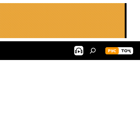
РУС
ТОҶ