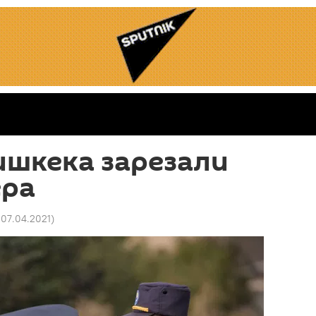
ишкека зарезали
ра
 07.04.2021
)