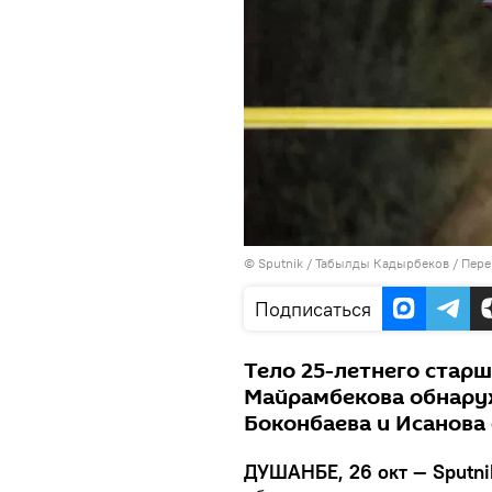
©
Sputnik
/ Табылды Кадырбеков
/
Пере
Подписаться
Тело 25-летнего стар
Майрамбекова обнару
Боконбаева и Исанова
ДУШАНБЕ, 26 окт — Sputni