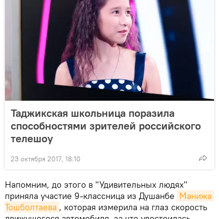
Таджикская школьница поразила
способностями зрителей российского
телешоу
23 октября 2017, 18:10
Напомним, до этого в "Удивительных людях"
приняла участие 9-классница из Душанбе
Манижа 
Тошболтаева
, которая измерила на глаз скорость
движущегося автомобиля, за что удостоилась