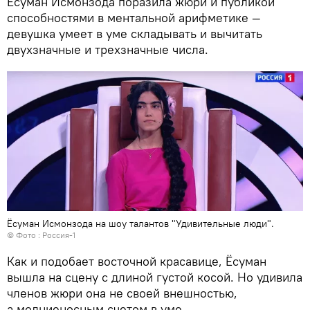
Ёсуман Исмонзода поразила жюри и публикой
способностями в ментальной арифметике —
девушка умеет в уме складывать и вычитать
двухзначные и трехзначные числа.
Ёсуман Исмонзода на шоу талантов "Удивительные люди".
© Фото : Россия-1
Как и подобает восточной красавице, Ёсуман
вышла на сцену с длиной густой косой. Но удивила
членов жюри она не своей внешностью,
а молниеносным счетом в уме.