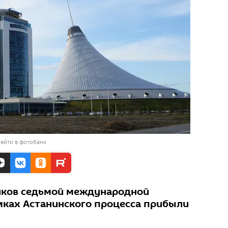
ейти в фотобанк
иков седьмой международной
амках Астанинского процесса прибыли