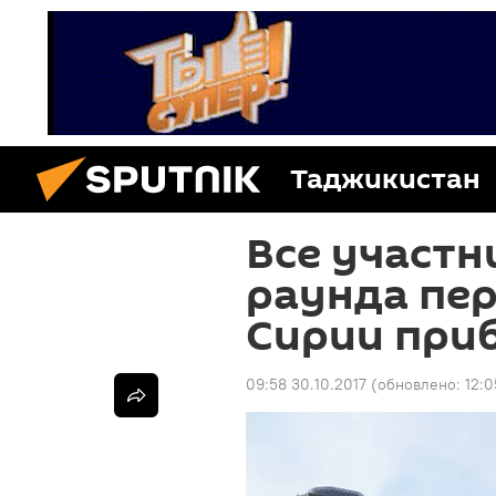
Таджикистан
Все участн
раунда пер
Сирии приб
09:58 30.10.2017
(обновлено:
12:0