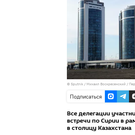
©
Sputnik
/ Михаил Воскресенский
/
Пер
Подписаться
Все делегации участн
встречи по Сирии в р
в столицу Казахстана