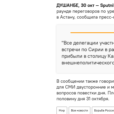
ДУШАНБЕ, 30 окт — Sputni
раунде переговоров по ур
в Астану, сообщила пресс
"Все делегации учас
встречи по Сирии в р
прибыли в столицу Ка
внешнеполитического
В сообщении также говорит
для СМИ двусторонние и м
вопросов повестки дня. П
половину дня 31 октября.
Мир
Все новости
Борьба Росси