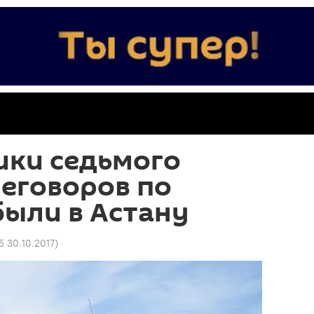
ики седьмого
еговоров по
ыли в Астану
5 30.10.2017
)