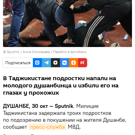
©
Sputnik
/ Анна Соловьева
/
Перейти в фотобанк
Подписаться
В Таджикистане подростки напали на
молодого душанбинца и избили его на
глазах у прохожих
ДУШАНБЕ, 30 окт — Sputnik
. Милиция
Таджикистана задержала троих подростков
по подозрению в покушении на жителя Душанбе,
сообщает
пресс-служба
МВД.